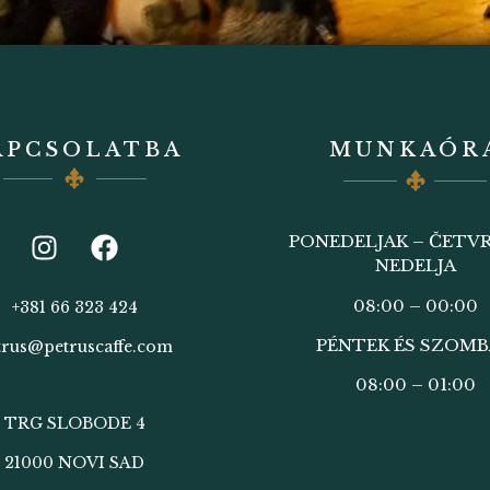
APCSOLATBA
MUNKAÓR
PONEDELJAK – ČETVR
NEDELJA
08:00 – 00:00
+381 66 323 424
PÉNTEK ÉS SZOM
trus@petruscaffe.com
08:00 – 01:00
TRG SLOBODE 4
21000 NOVI SAD