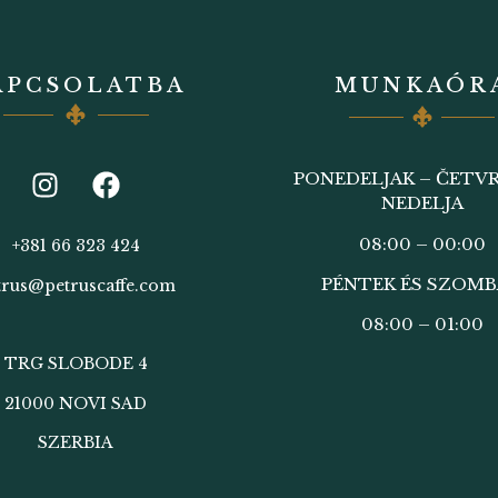
APCSOLATBA
MUNKAÓR
PONEDELJAK – ČETVR
NEDELJA
08:00 – 00:00
+381 66 323 424
PÉNTEK ÉS SZOM
trus@petruscaffe.com
08:00 – 01:00
TRG SLOBODE 4
21000 NOVI SAD
SZERBIA