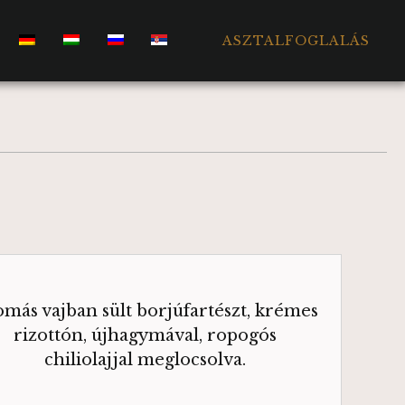
ASZTALFOGLALÁS
más vajban sült borjúfartészt, krémes
rizottón, újhagymával, ropogós
chiliolajjal meglocsolva.