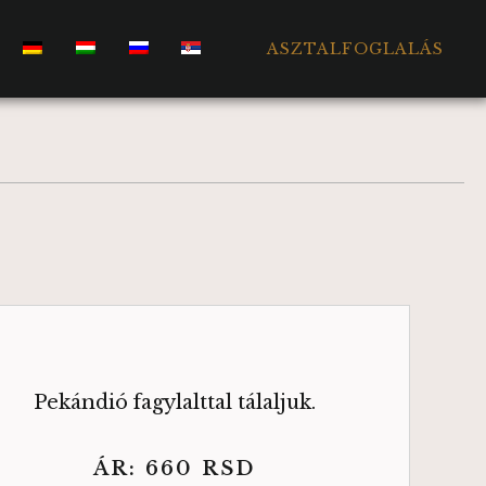
ASZTALFOGLALÁS
Pekándió fagylalttal tálaljuk.
ÁR:
660
RSD