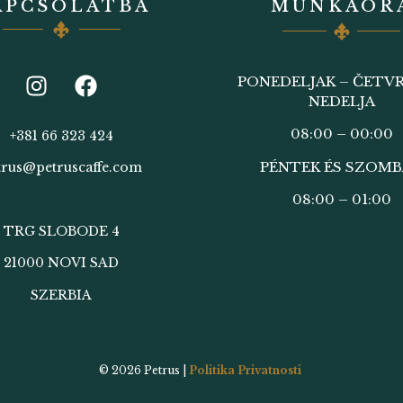
APCSOLATBA
MUNKAÓR
PONEDELJAK – ČETVR
NEDELJA
08:00 – 00:00
+381 66 323 424
PÉNTEK ÉS SZOM
trus@petruscaffe.com
08:00 – 01:00
TRG SLOBODE 4
21000 NOVI SAD
SZERBIA
© 2026
Petrus |
Politika Privatnosti