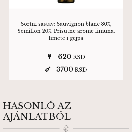
Sortni sastav: Sauvignon blanc 80%,
Semillon 20%. Prisutne arome limuna,
limete i gejpa
620
RSD
3700
RSD
HASONLÓ AZ
AJÁNLATBÓL