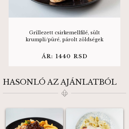
Grillezett csirkemellfilé, sült
krumpli/püré, párolt zöldségek
ÁR:
1440
RSD
HASONLÓ AZ AJÁNLATBÓL