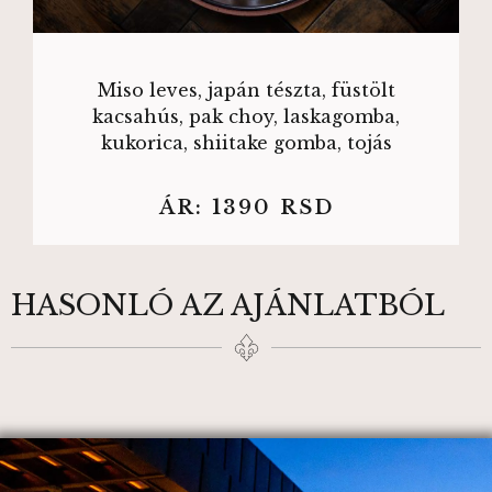
Miso leves, japán tészta, füstölt
kacsahús, pak choy, laskagomba,
kukorica, shiitake gomba, tojás
ÁR:
1390
RSD
HASONLÓ AZ AJÁNLATBÓL