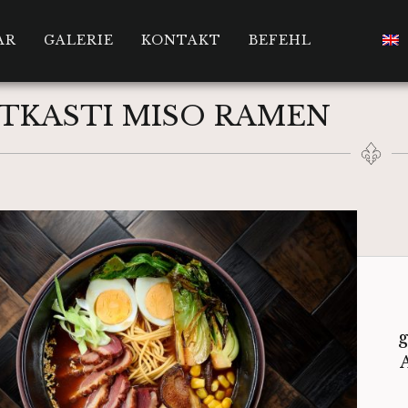
AR
GALERIE
KONTAKT
BEFEHL
TKASTI MISO RAMEN​
g
A