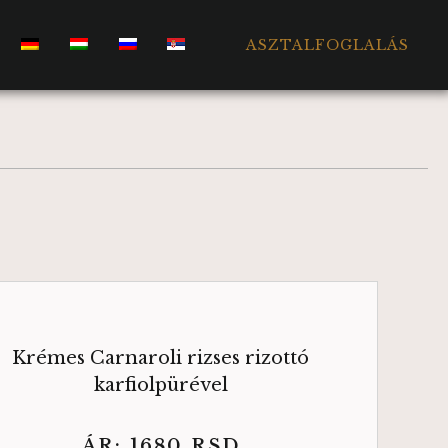
ASZTALFOGLALÁS
Krémes Carnaroli rizses rizottó
karfiolpürével
ÁR:
1680
RSD