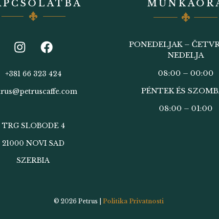
APCSOLATBA
MUNKAÓR
PONEDELJAK – ČETVR
NEDELJA
08:00 – 00:00
+381 66 323 424
PÉNTEK ÉS SZOM
trus@petruscaffe.com
08:00 – 01:00
TRG SLOBODE 4
21000 NOVI SAD
SZERBIA
© 2026
Petrus |
Politika Privatnosti