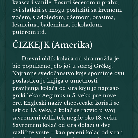
kvasca i vanile. Posuti šećerom u prahu,
ovi slatkiši se mogu poslužiti sa kremom,
voćem, sladoledom, džemom, orasima,
lešnicima, bademima, čokoladom,
puterom itd.
ČIZKEJK (Amerika)
Drevni oblik kolača od sira možda je
bio popularno jelo još u staroj Grčkoj.
Najranije svedočanstvo koje spominje ovu
poslasticu je knjiga o umetnosti
pravljenja kolača od sira koju je napisao
grčki lekar Aegimus u 5. veku pre nove
ere. Engleski naziv cheesecake koristi se
tek od 15. veka, a kolač se razvio u svoj
savremeni oblik tek negde oko 18. veka.
Savremeni kolač od sira dolazi u dve
različite vrste – kao pečeni kolač od sira i