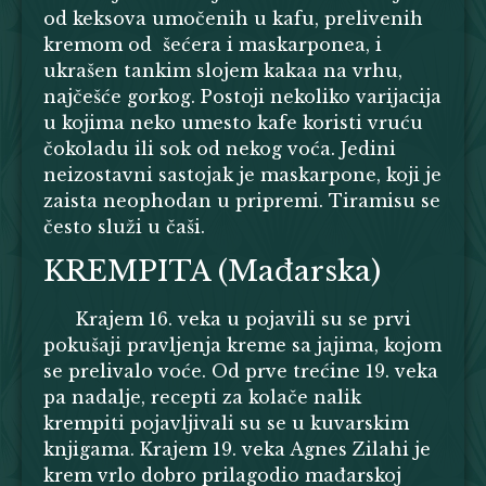
od keksova umočenih u kafu, prelivenih
kremom od šećera i maskarponea, i
ukrašen tankim slojem kakaa na vrhu,
najčešće gorkog. Postoji nekoliko varijacija
u kojima neko umesto kafe koristi vruću
čokoladu ili sok od nekog voća. Jedini
neizostavni sastojak je maskarpone, koji je
zaista neophodan u pripremi. Tiramisu se
često služi u čaši.
KREMPITA (Mađarska)
Krajem 16. veka u pojavili su se prvi
pokušaji pravljenja kreme sa jajima, kojom
se prelivalo voće. Od prve trećine 19. veka
pa nadalje, recepti za kolače nalik
krempiti pojavljivali su se u kuvarskim
knjigama. Krajem 19. veka Agnes Zilahi je
krem vrlo dobro prilagodio mađarskoj