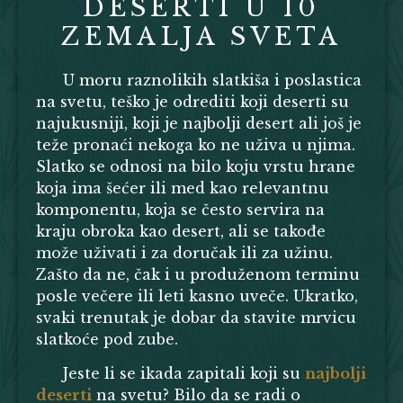
DESERTI U 10
ZEMALJA SVETA
U moru raznolikih slatkiša i poslastica
na svetu, teško je odrediti koji deserti su
najukusniji, koji je najbolji desert ali još je
teže pronaći nekoga ko ne uživa u njima.
Slatko se odnosi na bilo koju vrstu hrane
koja ima šećer ili med kao relevantnu
komponentu, koja se često servira na
kraju obroka kao desert, ali se takođe
može uživati i za doručak ili za užinu.
Zašto da ne, čak i u produženom terminu
posle večere ili leti kasno uveče. Ukratko,
svaki trenutak je dobar da stavite mrvicu
slatkoće pod zube.
Jeste li se ikada zapitali koji su
najbolji
deserti
na svetu? Bilo da se radi o