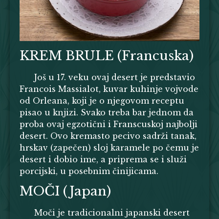
KREM BRULE (Francuska)
Još u 17. veku ovaj desert je predstavio
Francois Massialot, kuvar kuhinje vojvode
od Orleana, koji je o njegovom receptu
pisao u knjizi. Svako treba bar jednom da
proba ovaj egzotični i Franscuskoj najbolji
desert. Ovo kremasto pecivo sadrži tanak,
hrskav (zapečen) sloj karamele po čemu je
desert i dobio ime, a priprema se i služi
porcijski, u posebnim činijicama.
MOČI (Japan)
Moči je tradicionalni japanski desert