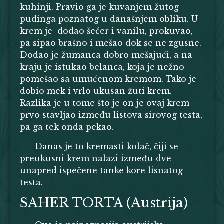
kuhinji. Pravio ga je kuvanjem žutog
pudinga poznatog u današnjem obliku. U
krem je dodao šećer i vanilu, prokuvao,
pa sipao brašno i mešao dok se ne zgusne.
Dodao je žumanca dobro mešajući, a na
kraju je istukao belanca, koja je nežno
pomešao sa umućenom kremom. Tako je
dobio mek i vrlo ukusan žuti krem.
Razlika je u tome što je on je ovaj krem
prvo stavljao između listova sirovog testa,
pa ga tek onda pekao.
Danas je to kremasti kolač, čiji se
preukusni krem nalazi između dve
unapred ispečene tanke kore lisnatog
testa.
SAHER TORTA (Austrija)