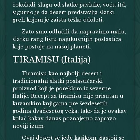
čokoladi, šlagu od slatke pavlake, voću itd,
sigurno je da desert predstavlja slatki
greh kojem je zaista teško odoleti.
Zato smo odlučili da napravimo malu,
slatku rang listu najukusnijih poslastica
koje postoje na našoj planeti.
TIRAMISU (Italija)
Tiramisu kao najbolji desert i
tradicionalni slatki poslastičarski
proizvod koji je poreklom iz severne
Italije. Recept za tiramisu nije prisutan u
kuvarskim knjigama pre šezdesetih
godina dvadesetog veka, tako da je ovakav
kolač kakav danas poznajemo zapravo
noviji izum.
Ovaj desert se jede kašikom. Sastoji se