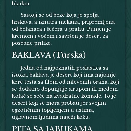
hladan.
Sastoji se od beze koja je spolja
hrskava, a iznutra mekana, pripremljena
od belanaca i šećera u prahu. Punjen je
kremom i voćem i savršen je desert za
posebne prilike.
BAKLAVA (Turska)
Jedna od najpoznatih poslastica sa
istoka, baklava je desert koji ima najtanje
kore testa sa filom od mlevenih oraha, koji
se dodatno dopunjuje sirupom ili medom.
Kolač se seče na kvadratne komade. To je
desert koji se mora probati jer svojim
egzotičnim topljenjem u ustima,
uglavnom ljudima naježi kožu.
PITA SA JABUKAMA