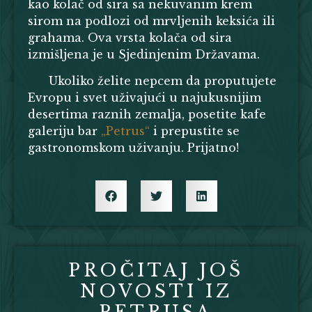
kao kolač od sira sa nekuvanim krem
sirom na podlozi od mrvljenih keksića ili
grahama. Ova vrsta kolača od sira
izmišljena je u Sjedinjenim Državama.
Ukoliko želite nepcem da proputujete
Evropu i svet uživajući u najukusnijim
desertima raznih zemalja, posetite kafe
galeriju bar
„Petrus“
i prepustite se
gastronomskom uživanju. Prijatno!
PROČITAJ JOŠ
NOVOSTI IZ