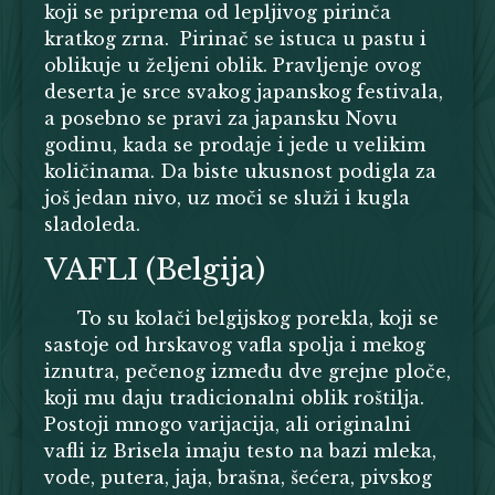
koji se priprema od lepljivog pirinča
kratkog zrna. Pirinač se istuca u pastu i
oblikuje u željeni oblik. Pravljenje ovog
deserta je srce svakog japanskog festivala,
a posebno se pravi za japansku Novu
godinu, kada se prodaje i jede u velikim
količinama. Da biste ukusnost podigla za
još jedan nivo, uz moči se služi i kugla
sladoleda.
VAFLI (Belgija)
To su kolači belgijskog porekla, koji se
sastoje od hrskavog vafla spolja i mekog
iznutra, pečenog između dve grejne ploče,
koji mu daju tradicionalni oblik roštilja.
Postoji mnogo varijacija, ali originalni
vafli iz Brisela imaju testo na bazi mleka,
vode, putera, jaja, brašna, šećera, pivskog