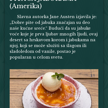
(Amerika)
Slavna autorka Jane Austen izjavila je:
„Dobre pite od jabuka značajan su deo
naše kućne sreće.“ Budući da su jabuke
voće koje je prva ljubav mnogih ljudi, ovaj
desert sa hrskavom korom i jabukama na
njoj, koji se može služiti sa šlagom ili
sladoledom od vanile, postao je
popularan u celom svetu.