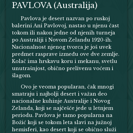
PAVLOVA (Australija)
Pavlova je desert nazvan po ruskoj
balerini Ani Pavlovoj, nastao u njenu čast
tokom ili nakon jedne od njenih turneja
po Australiji i Novom Zelandu 1920-ih.
Nacionalnost njenog tvorca je još uvek
predmet rasprave između ove dve zemlje.
Kolač ima hrskavu koru i mekanu, svetlu
unutrašnjost, obično prelivenu voćem i
šlagom.
Ovo je veoma popularan, čak mnogi
smatraju i najbolji desert i važan deo
nacionalne kuhinje Australije i Novog
Zelanda, koji se najčešće jede u letnjem
periodu. Pavlova je tamo popularna na
Božić koji se tokom leta slavi na južnoj
hemisferi, kao desert koji se obično služi