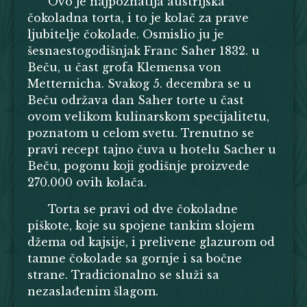
Ovo je najpoznatija austrijska
čokoladna torta, i to je kolač za prave
ljubitelje čokolade. Osmislio ju je
šesnaestogodišnjak Franc Saher 1832. u
Beču, u čast grofa Klemensa von
Metternicha. Svakog 5. decembra se u
Beču održava dan Saher torte u čast
ovom velikom kulinarskom specijalitetu,
poznatom u celom svetu. Trenutno se
pravi recept tajno čuva u hotelu Sacher u
Beču, pogonu koji godišnje proizvede
270.000 ovih kolača.
Torta se pravi od dve čokoladne
piškote, koje su spojene tankim slojem
džema od kajsije, i prelivene glazurom od
tamne čokolade sa gornje i sa bočne
strane. Tradicionalno se služi sa
nezaslađenim šlagom.