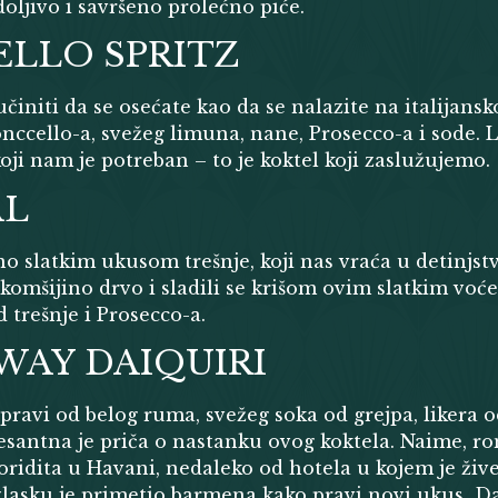
oljivo i savršeno prolećno piće.
LLO SPRITZ
učiniti da se osećate kao da se nalazite na italijansk
onccello-a, svežeg limuna, nane, Prosecco-a i sode. 
oji nam je potreban – to je koktel koji zaslužujemo.
AL
no slatkim ukusom trešnje, koji nas vraća u detinjs
komšijino drvo i sladili se krišom ovim slatkim voće
 trešnje i Prosecco-a.
AY DAIQUIRI
 pravi od belog ruma, svežeg soka od grejpa, likera o
resantna je priča o nastanku ovog koktela. Naime, r
loridita u Havani, nedaleko od hotela u kojem je živ
izlasku je primetio barmena kako pravi novi ukus Da