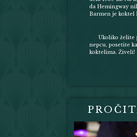
da Hemingway nika
Barmen je koktel 
Ukoliko želite
nepcu, posetite ka
koktelima. Živeli!
PROČIT