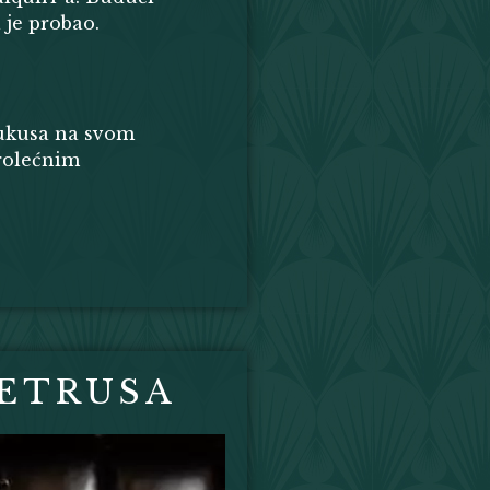
 je probao.
i ukusa na svom
prolećnim
PETRUSA