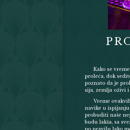
PR
Kako se vreme 
proleća, dok sed
poznato da je prol
sija, zemlja oživi 
Vreme ovakvih
navike u ispijanj
probuditi naše ne
budu lakša, sa svež
po pravilu lako meš