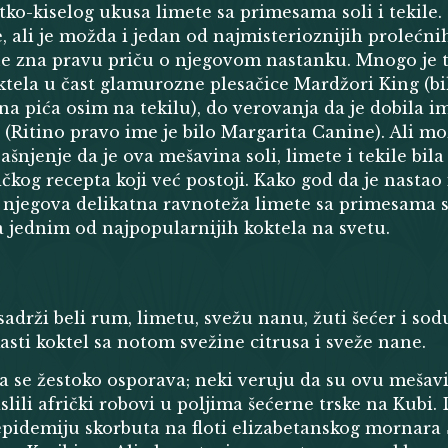
tko-kiselog ukusa limete sa primesama soli i tekile. 
e, ali je možda i jedan od najmisterioznijih prolećni
ne zna pravu priču o njegovom nastanku. Mnogo je t
ktela u čast glamurozne plesačice Mardžori King (bil
a pića osim na tekilu), do verovanja da je dobila i
 (Ritino pravo ime je bilo Margarita Canine). Ali mo
ašnjenje da je ova mešavina soli, limete i tekile bila
og recepta koji već postoji. Kako god da je nastao 
 njegova delikatna ravnoteža limete sa primesama so
la jednim od najpopularnijih koktela na svetu.
 sadrži beli rum, limetu, svežu nanu, žuti šećer i so
asti koktel sa notom svežine citrusa i sveže nane.
 se žestoko osporava; neki veruju da su ovu mešav
slili afrički robovi u poljima šećerne trske na Kubi.
 epidemiju skorbuta na floti elizabetanskog mornara 