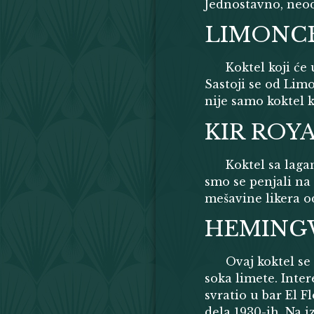
Jednostavno, neod
LIMONCE
Koktel koji će 
Sastoji se od Lim
nije samo koktel k
KIR ROY
Koktel sa laga
smo se penjali na 
mešavine likera od
HEMINGW
Ovaj koktel se
soka limete. Inte
svratio u bar El F
dela 1930-ih. Na 