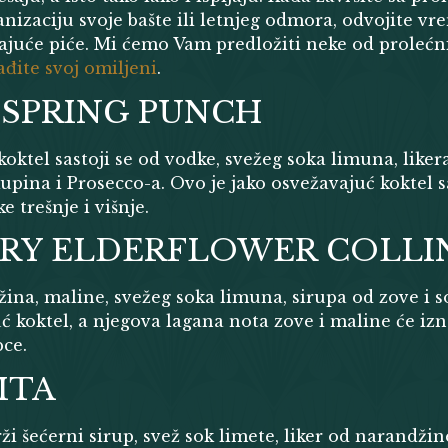
anizaciju svoje bašte ili letnjeg odmora, odvojite v
juće piće. Mi ćemo Vam predložiti neke od prolećni
đite svoj omiljeni
.
 SPRING PUNCH
koktel sastoji se od vodke, svežeg soka limuna, liker
kupina i Prosecco-a. Ovo je jako osvežavajuć koktel 
e trešnje i višnje.
RY ELDERFLOWER COLLI
džina, maline, svežeg soka limuna, sirupa od zove i s
 koktel, a njegova lagana nota zove i maline će izn
pce.
ITA
ži šećerni sirup, svež sok limete, liker od narandžin