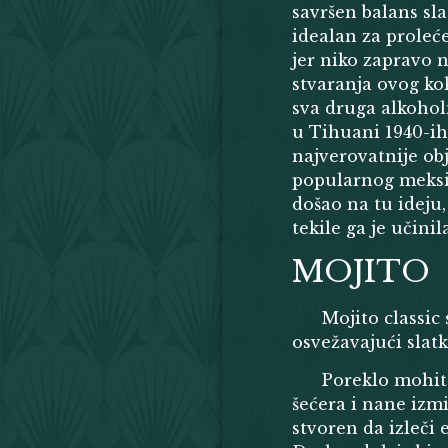
savršen balans sla
idealan za proleć
jer niko zapravo 
stvaranja ovog ko
sva druga alkoholn
u Tihuani 1940-ih
najverovatnije obj
popularnog meksičk
došao na tu ideju,
tekile ga je učini
MOJITO
Mojito classic
osvežavajući slatk
Poreklo mohita
šećera i nane izmi
stvoren da izleči