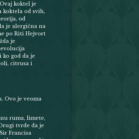
Ovaj koktel je
h koktela od svih,
eorija, od
a je alergična na
me po Riti Hejvort
žda je
 evolucija
i ko god da je
li, citrusa i
du. Ovo je veoma
inu ruma, limete,
 Drugi tvrde da je
Sir Francisa