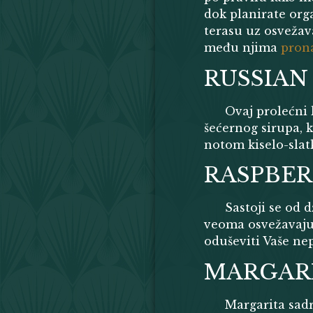
dok planirate org
terasu uz osvežava
među njima
prona
RUSSIAN
Ovaj prolećni 
šećernog sirupa, 
notom kiselo-slatk
RASPBER
Sastoji se od 
veoma osvežavajuć
oduševiti Vaše ne
MARGAR
Margarita sadr