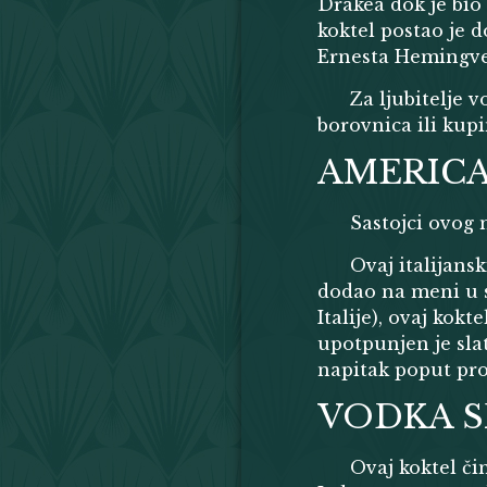
Drakea dok je bio
koktel postao je d
Ernesta Hemingve
Za ljubitelje 
borovnica ili kup
AMERIC
Sastojci ovog 
Ovaj italijans
dodao na meni u s
Italije), ovaj kok
upotpunjen je sla
napitak poput pro
VODKA S
Ovaj koktel či