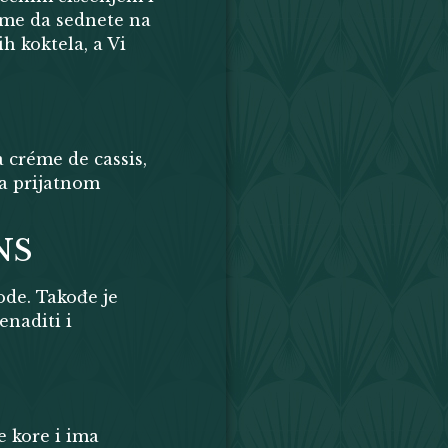
reme da sednete na
h koktela, a Vi
a créme de cassis,
sa prijatnom
NS
ode. Takođe je
enaditi i
e kore i ima