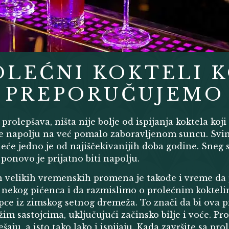
OLEĆNI KOKTELI K
PREPORUČUJEMO
prolepšava, ništa nije bolje od ispijanja koktela koj
ite napolju na već pomalo zaboravljenom suncu. Sv
eće jedno je od najiščekivanijih doba godine. Sneg 
i ponovo je prijatno biti napolju.
 velikih vremenskih promena je takođe i vreme d
u nekog pićenca i da razmislimo o prolećnim koktelim
pce iz zimskog setnog dremeža. To znači da bi ova p
im sastojcima, uključujući začinsko bilje i voće. Pro
aju, a isto tako lako i ispijaju. Kada završite sa prol