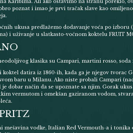
 na Karibima. Ali ako ostavimo na stranu poreklo, o
obro poznat i imao je prvi tračak slave kao omiljeno 
ja.
voćnih ukusa predlažemo dodavanje voća po izboru (
ina) i uživanje u slatkasto-voćnom koktelu FRUIT M
ANO
neodoljivog klasika su Campari, martini rosso, soda i
ki koktel datira iz 1860-ih, kada ga je njegov tvorac
vom baru u Milanu. Ako niste probali Campari (nac
tel je dobar način da se upoznate sa njim. Gorak ukus
tkim vermutom i omekšan gaziranom vodom, stvaraju
leća.
PRITZ
ni mešavina vodke, Italian Red Vermouth-a i tonika 