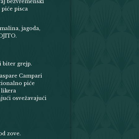
vaj bezvremenski
piće pisca
malina, jagoda,
OJITO.
 biter grejp.
 Gaspare Campari
ionalno piće
 likera
ći osvežavajući
od zove.