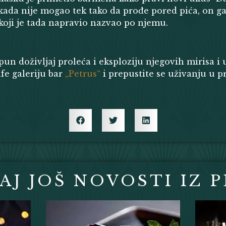
da nije mogao tek tako da prođe pored pića, on ga
koji je tada napravio nazvao po njemu.
 pun doživljaj proleća i eksploziju njegovih mirisa 
fe galeriju bar
„Petrus“
i prepustite se uživanju u 
AJ JOŠ NOVOSTI IZ 