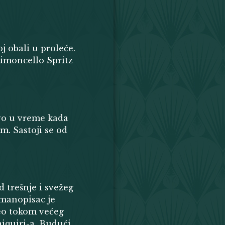
oj obali u proleće.
Limoncello Spritz
tvo u vreme kada
m. Sastoji se od
d trešnje i svežeg
omanopisac je
eo tokom većeg
iquiri-a. Budući