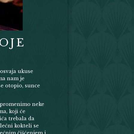
OJE
i osvaja ukuse
ima nam je
se otopio, sunce
a promenimo neke
a, koji će
ića trebala da
lećni kokteli se
ećnim čišćenjem i