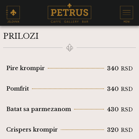
PRILOZI
Pire krompir
340
RSD
Pomfrit
340
RSD
Batat sa parmezanom
430
RSD
Crispers krompir
320
RSD