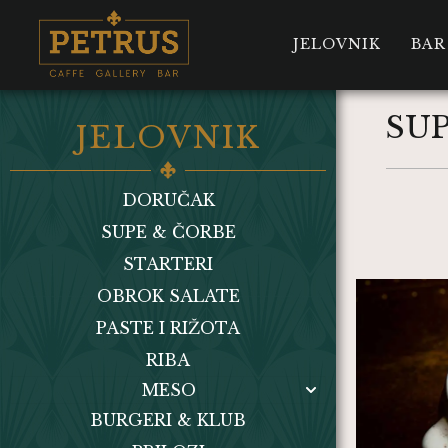
JELOVNIK
BAR
SU
JELOVNIK
DORUČAK
SUPE & ČORBE
STARTERI
OBROK SALATE
PASTE I RIŽOTA
RIBA
MESO
BURGERI & KLUB