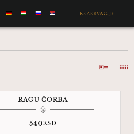
REZERVACIJE
RAGU ČORBA
540
RSD