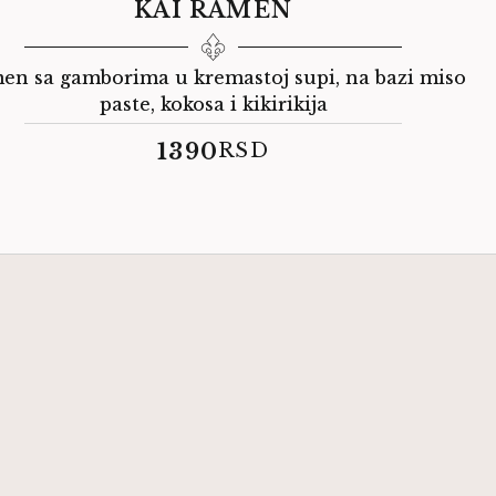
KAI RAMEN
en sa gamborima u kremastoj supi, na bazi miso
paste, kokosa i kikirikija
1390
RSD