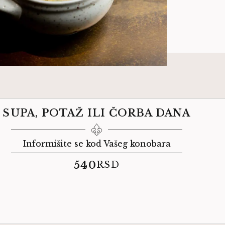
SUPA, POTAŽ ILI ČORBA DANA
Informišite se kod Vašeg konobara
540
RSD