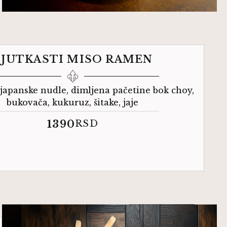
LJUTKASTI MISO RAMEN​
 japanske nudle, dimljena pačetine bok choy,
bukovača, kukuruz, šitake, jaje
1390
RSD