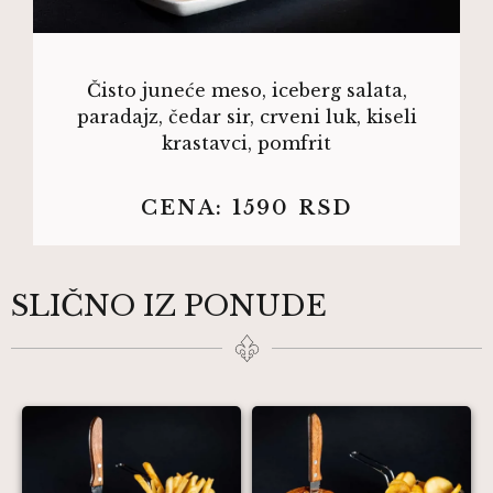
Čisto juneće meso, iceberg salata,
paradajz, čedar sir, crveni luk, kiseli
krastavci, pomfrit
CENA:
1590
RSD
SLIČNO IZ PONUDE