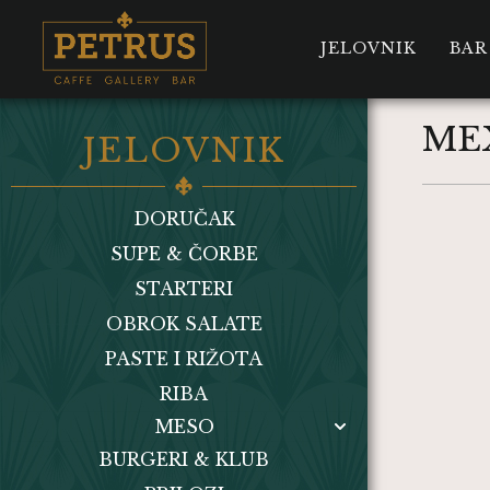
JELOVNIK
BAR
ME
JELOVNIK
DORUČAK
SUPE & ČORBE
STARTERI
OBROK SALATE
PASTE I RIŽOTA
RIBA
MESO
BURGERI & KLUB