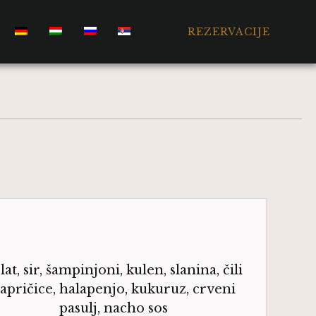
REZERVACIJE
lat, sir, šampinjoni, kulen, slanina, čili
apričice, halapenjo, kukuruz, crveni
pasulj, nacho sos