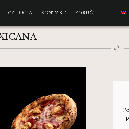
GALERIJA
KONTAKT
PORUČI
XICANA
Pe
p