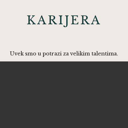
KARIJERA
Uvek smo u potrazi za velikim talentima.
rd za izvanrednu korisničku uslugu, uz održavanje
 tražimo osoblje u baru, konobare, kuvare i sv
atan obrok za zaposlene, odlične mogućnosti za 
puste na hranu i što je najvažnije, odličnu kul
a saznate više, pritisnite dugme za prijavu odma