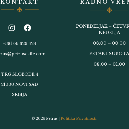
KONTAKT
RADNO VRE
PONEDELJAK – ČETVR
NEDELJA
08:00 – 00:00
+381 66 323 424
PETAK I SUBOT
trus@petruscaffe.com
08:00 – 01:00
TRG SLOBODE 4
21000 NOVI SAD
SRBIJA
© 2026
Petrus |
Politika Privatnosti