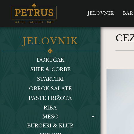
JELOVNIK
BAR
CE
JELOVNIK
DORUČAK
SUPE & ČORBE
STARTERI
OBROK SALATE
PASTE I RIŽOTA
RIBA
MESO
BURGERI & KLUB