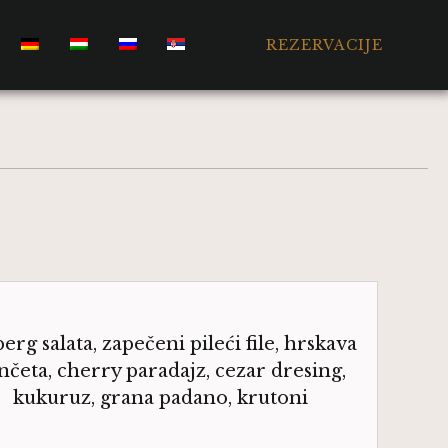
REZERVACIJE
erg salata, zapečeni pileći file, hrskava
nčeta, cherry paradajz, cezar dresing,
kukuruz, grana padano, krutoni