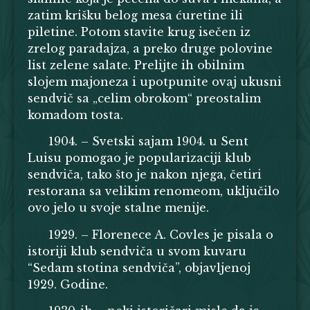
zatim krišku belog mesa ćuretine ili
piletine. Potom stavite krug isečen iz
zrelog paradajza, a preko druge polovine
list zelene salate. Prelijte ih obilnim
slojem majoneza i upotpunite ovaj ukusni
sendvič sa „celim obrokom“ preostalim
komadom tosta.
1904. – Svetski sajam 1904. u Sent
Luisu pomogao je popularizaciji klub
sendviča, tako što je nakon njega, četiri
restorana sa velikim renomeom, uključilo
ovo jelo u svoje stalne menije.
1929. – Florenece A. Covles je pisala o
istoriji klub sendviča u svom kuvaru
“Sedam stotina sendviča”, objavljenoj
1929. Godine.