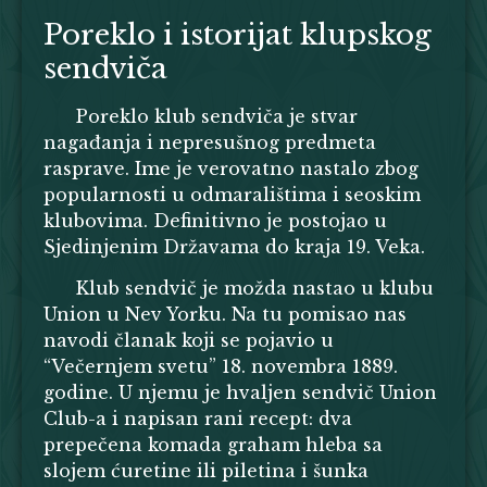
Poreklo i istorijat klupskog
sendviča
Poreklo klub sendviča je stvar
nagađanja i nepresušnog predmeta
rasprave. Ime je verovatno nastalo zbog
popularnosti u odmaralištima i seoskim
klubovima. Definitivno je postojao u
Sjedinjenim Državama do kraja 19. Veka.
Klub sendvič
je možda nastao u klubu
Union u Nev Yorku. Na tu pomisao nas
navodi članak koji se pojavio u
“Večernjem svetu” 18. novembra 1889.
godine. U njemu je hvaljen sendvič Union
Club-a i napisan rani recept: dva
prepečena komada graham hleba sa
slojem ćuretine ili piletina i šunka