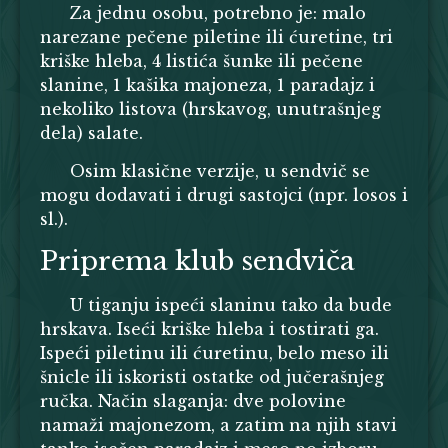
Za jednu osobu, potrebno je: malo
narezane pečene piletine ili ćuretine, tri
kriške hleba, 4 listića šunke ili pečene
slanine, 1 kašika majoneza, 1 paradajz i
nekoliko listova (hrskavog, unutrašnjeg
dela) salate.
Osim klasične verzije, u sendvič se
mogu dodavati i drugi sastojci (npr. losos i
sl.).
Priprema klub sendviča
U tiganju ispeći slaninu tako da bude
hrskava. Iseći kriške hleba i tostirati ga.
Ispeći piletinu ili ćuretinu, belo meso ili
šnicle ili iskoristi ostatke od jučerašnjeg
ručka. Način slaganja: dve polovine
namaži majonezom, a zatim na njih stavi