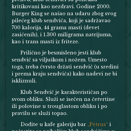
kritikovani kao nezdravi. Godine 2000.
Burger King se našao na udaru zbog svog
pilećeg klub sendviča, koji je sadržavao
700 kalorija, 44 grama masti (devet
zasićenih), i 1.300 miligrama natrijuma,
kao i trans masti iz friteze.
Prilično je besmisleno jesti klub
sendvič sa viljuškom i nožem. Umesto
toga, treba čvrsto držati sendvič (u sredini
i prema kraju sendviča) kako nadevi ne bi
iskliznuli.
Klub Sendvič je karakterističan po
svom obliku. Služi se isečen na četvrtine
ili polovine u trouglastom obliku i po
pravilu se služi topao.
Dođite u kafe galeriju bar
„Petrus“
i