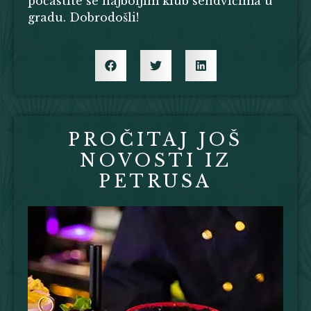
počastite se najboljim klub sendvičima u
gradu. Dobrodošli!
PROČITAJ JOŠ
NOVOSTI IZ
PETRUSA