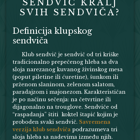
SENDVIČ KRALJ
SVIH SENDVIČA?
Definicija klupskog
sendviča
Klub sendvič je sendvič od tri kriške
tradicionalno prepečenog hleba sa dva
sloja narezanog kuvanog živinskog mesa
(poput piletine ili ćuretine), šunkom ili
prženom slaninom, zelenom salatom,
paradajzom i majonezom. Karakterističan
je po načinu sečenja: na četvrtine ili
dijagonalno na trouglove. Sendviče od
“raspadanja” štiti koktel štapić kojim je
proboden svaki sendvič.
Savremena
verzija klub sendviča
podrazumeva tri
sloja hleba sa nadevima između njih.