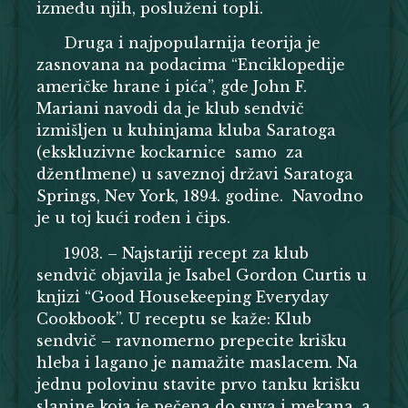
između njih, posluženi topli.
Druga i najpopularnija teorija je
zasnovana na podacima “Enciklopedije
američke hrane i pića”, gde John F.
Mariani navodi da je klub sendvič
izmišljen u kuhinjama kluba Saratoga
(ekskluzivne kockarnice samo za
džentlmene) u saveznoj državi Saratoga
Springs, Nev York, 1894. godine. Navodno
je u toj kući rođen i čips.
1903. – Najstariji recept za klub
sendvič objavila je Isabel Gordon Curtis u
knjizi “Good Housekeeping Everyday
Cookbook”. U receptu se kaže: Klub
sendvič – ravnomerno prepecite krišku
hleba i lagano je namažite maslacem. Na
jednu polovinu stavite prvo tanku krišku
slanine koja je pečena do suva i mekana, a