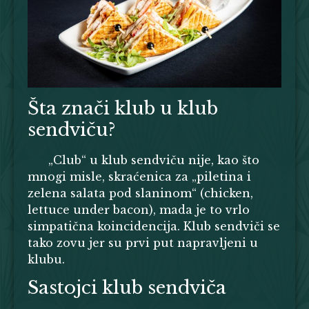
Šta znači klub u klub
sendviču?
„Club“ u klub sendviču nije, kao što
mnogi misle, skraćenica za „piletina i
zelena salata pod slaninom“ (
c
hicken,
l
ettuce
u
nder
b
acon), mada je to vrlo
simpatična koincidencija. Klub sendviči se
tako zovu jer su prvi put napravljeni u
klubu.
Sastojci klub sendviča