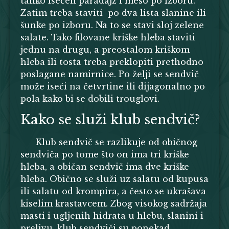
tanko isečen paradajz i meso po izboru.
Zatim treba staviti po dva lista slanine ili
šunke po izboru. Na to se stavi sloj zelene
salate. Tako filovane kriške hleba staviti
jednu na drugu, a preostalom kriškom
hleba ili tosta treba preklopiti prethodno
poslagane namirnice. Po želji se sendvič
može iseći na četvrtine ili dijagonalno po
pola kako bi se dobili trouglovi.
Kako se služi klub sendvič?
Klub sendvič se razlikuje od običnog
sendviča po tome što on ima tri kriške
hleba, a običan sendvič ima dve kriške
hleba. Obično se služi uz salatu od kupusa
ili salatu od krompira, a često se ukrašava
kiselim krastavcem. Zbog visokog sadržaja
masti i ugljenih hidrata u hlebu, slanini i
prelivu, klub sendviči su ponekad